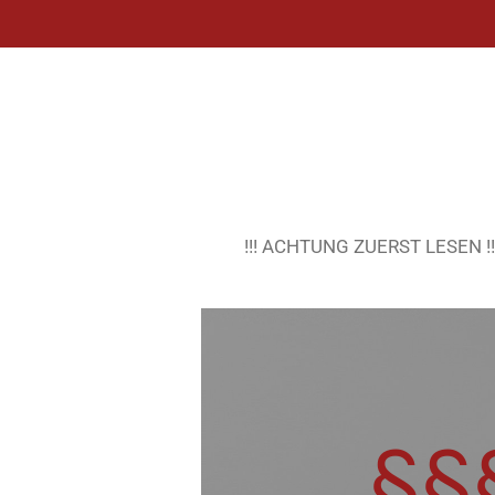
Zum
Hauptinhalt
springen
!!! ACHTUNG ZUERST LESEN !!! •
§§