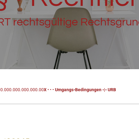
T rechtsgültige Rechtsgrun
0.000.000.000.000.00
X
• • •
Umgangs
•
Bedingungen
•
|
•
URB