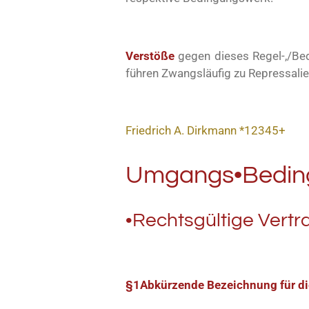
Verstöße
gegen dieses Regel-,/Be
führen Zwangsläufig zu Repressali
Friedrich A. Dirkmann *12345+
Umgangs•Bedin
•Rechtsgültige Vertr
§1Abkürzende Bezeichnung für di