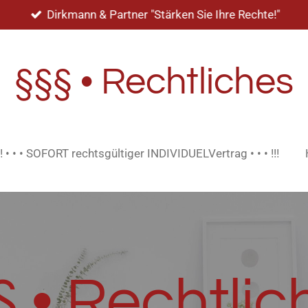
Dirkmann & Partner "Stärken Sie Ihre Rechte!"
§§§ • Rechtliches
 • • SOFORT rechtsgültiger INDIVIDUELVertrag • • • !!!
§ • Rechtlic