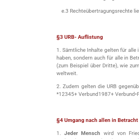
e.3 Rechteübertragungsrechte lieg
§3 URB- Auflistung
1. Sämtliche Inhalte gelten für al
haben, sondern auch für alle in B
(zum Beispiel über Dritte), wie z
weltweit.
2. Zudem gelten die URB gegenübe
*12345+ Verbund1987+ Verbund•Pa
§4 Umgang nach allen in Betrach
1.
Jeder Mensch
wird von Fried