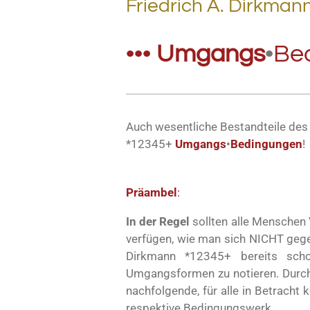
Friedrich A. Dirkman
•••
Umgangs
•
Bed
Auch wesentliche Bestandteile des
*12345+
Umgangs
•
Bedingungen
!
Präambel
:
In der Regel
sollten alle Menschen
verfügen, wie man sich NICHT gegenü
Dirkmann *12345+ bereits scho
Umgangsformen zu notieren. Durch
nachfolgende, für alle in Betrach
respektive Bedingungswerk.