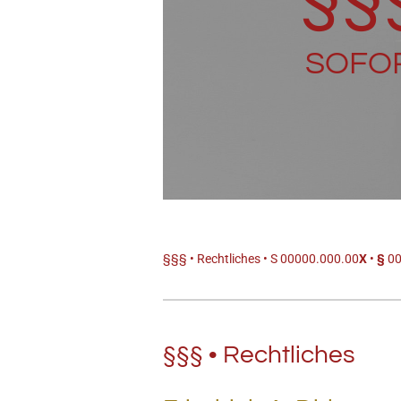
SOFOR
§§§ • Rechtliches • S 00000.000.00
X
•
§
00
§§§ • Rechtliches