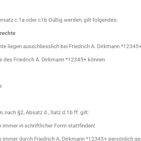
tersatz c.1a oder c1b Gültig werden, gilt folgendes:
srechte
iegen ausschliesslich bei Friedrich A. Dirkmann *12345
 des Friedrich A. Dirkmann *12345+ können
e
 nach §2, Absatz d., Satz d.1b ff. gilt:
mer in schriftlicher Form stattfinden!
mmer durch Friedrich A. Dirkmann *12345+ persönlich gez