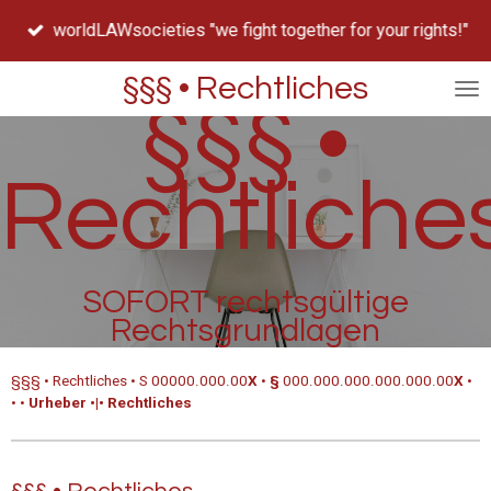
Zum
worldLAWsocieties "we fight together for your rights!"
Hauptinhalt
springen
§§§ • Rechtliches
§§§ •
Rechtliche
SOFORT rechtsgültige
Rechtsgrundlagen
§§§ • Rechtliches • S 00000.000.00
X
•
§
000.000.000.000.000.00
X
•
• •
Urheber
•
|
•
Rechtliches