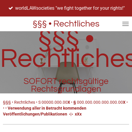
Zum
worldLAWsocieties "we fight together for your rights!"
Hauptinhalt
springen
§§§ • Rechtliches
§§§ •
Rechtliche
SOFORT rechtsgültige
Rechtsgrundlagen
§§§ • Rechtliches • S 00000.000.00
X
•
§
000.000.000.000.000.00
X
•
• •
Verwendung aller in Betracht kommenden
Veröffentlichungen/Publikationen
•
|
•
xXx